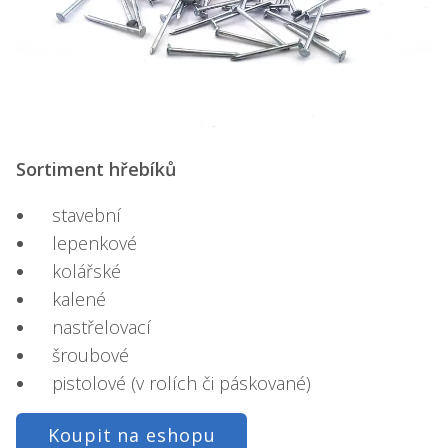
Sortiment hřebíků
stavební
lepenkové
kolářské
kalené
nastřelovací
šroubové
pistolové (v rolích či páskované)
Koupit na eshopu